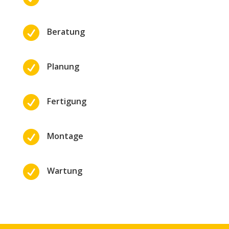

Beratung

Planung

Fertigung

Montage

Wartung