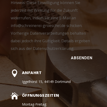
Hinweis: Diese Einwilligung können Sie
jederzeit mit Wirkung für die Zukunft
widerrufen, indem Sie eine E-Mail an
info@schreinerei-groeschel.de schicken.
Vorherige Datenverarbeitungen behalten
dabei jedoch ihre Gültigkeit. Details ergeben
sich aus der Datenschutzerklärung.
ABSENDEN

ANFAHRT
Iggelhorst 15, 44149 Dortmund

ÖFFNUNGSZEITEN
Montag-Freitag: